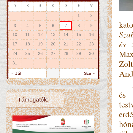
h
k
s
c
p
s
v
1
2
kat
3
4
5
6
7
8
9
Sza
10
11
12
13
14
15
16
és 
17
18
19
20
21
22
23
Max
24
25
26
27
28
29
30
Zolt
31
Andr
« Júl
Sze »
A r
és 
Támogatók:
tes
erd
hón