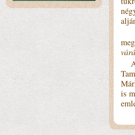
tük
négy
aljá
Vas
meg
vár
A t
Tam
Már
is 
emlé