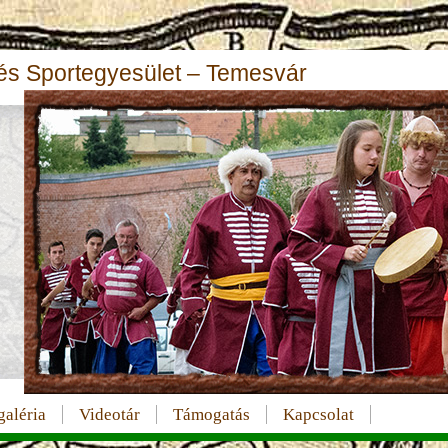
s Sportegyesület – Temesvár
aléria
Videotár
Támogatás
Kapcsolat