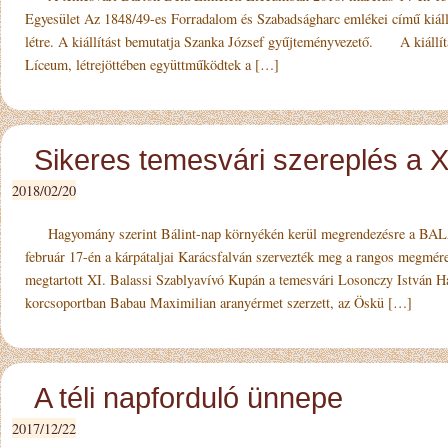
Egyesület Az 1848/49-es Forradalom és Szabadságharc emlékei című kiállí
létre. A kiállítást bemutatja Szanka József gyűjte­mény­vezető. A kiállí
Líceum, létrejöttében együttműködtek a […]
Sikeres temesvári szereplés a X
2018/02/20
Hagyomány szerint Bálint-nap környékén kerül megrendezésre a BALAS
február 17-én a kárpátaljai Karácsfalván szervezték meg a rangos megmére
megtartott XI. Balassi Szablyavívó Kupán a temesvári Losonczy István H
korcsoportban Babau Maximilian aranyérmet szerzett, az Öskü […]
A téli napforduló ünnepe
2017/12/22