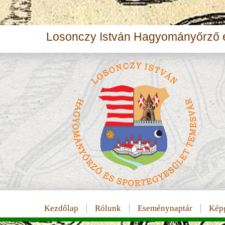
Losonczy István Hagyományőrző é
Kezdőlap
Rólunk
Eseménynaptár
Képg