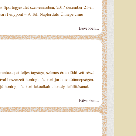
t szervezésében, 2017 december 21-én
vári Fénypont – A Téli Napforduló Ünnepe című
Bővebben...
tacsapat teljes tagsága, számos érdeklődő vett részt
val beszerzett honfoglalás kori jurta avatóünnepségén.
 honfoglalás kori lakóalkalmatosság felállításának
Bővebben...