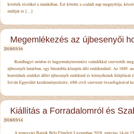
kivették részüket a munkában. Ezt követte a családi nap megnyitója, köszön
múltját és […]
Megemlékezés az újbesenyői 
2018/03/16
Rendhagyó módon és hagyományteremtési szándékkal szervezték meg 2
újbesenyői határban, egy búzatábla közepén álló emlékműnél. Az 1849. aug
honvédnek emléket állító újbesenyői emlékmű és környékének felújí­tását és
István Egyesület kezdeményezésére, több civil szervezet össze­fo­gásával k
Kiállítás a Forradalomról és Sz
2018/03/14
A temesvári Bartók Béla Elméleti Líceumban 2018. március 14-én 13 