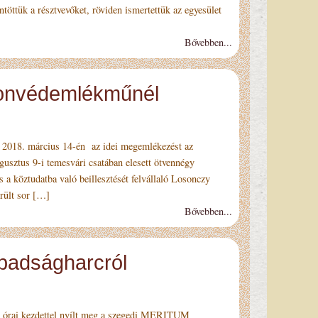
töttük a résztvevőket, röviden ismertettük az egyesület
Bővebben...
honvédemlékműnél
018. március 14-én az idei megemlékezést az
usztus 9-i temesvári csatában elesett ötvennégy
 a köztudatba való beillesztését felvállaló Losonczy
erült sor […]
Bővebben...
abadságharcról
órai kezdettel nyílt meg a szegedi MERITUM