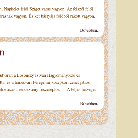
Napkelet felől Sziget váras vagyon, Az felszél felől
rasnak vagyon, És két bástyája földből rakott vagyon,
Bővebben...
an
udvarán a Losonczy István Hagyomány­őrző és
ttal és a temesvári Peregrinii középkori zenét játszó
 elnevezésű rendezvény főszereplői. A teljes hétvégét
Bővebben...