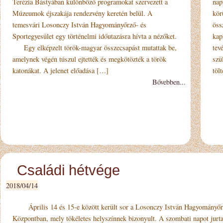
Terézia Bástyában különböző programokat szervezett a
nap
Múzeumok éjszakája rendezvény keretén belül. A
kör
temesvári Losonczy István Hagyományőrző- és
öss
Sportegyesület egy történelmi időutazásra hívta a nézőket.
kap
Egy elképzelt török-magyar összecsapást mutattak be,
tev
amelynek végén túszul ejtették és megkötözték a török
szü
katonákat. A jelenet előadása […]
töl
Bővebben...
Családi hétvége
2018/04/14
Április 14 és 15-e között került sor a Losonczy István Hagyományőrző
Központban, mely tökéletes helyszínnek bizonyult. A szombati napot jurtaá