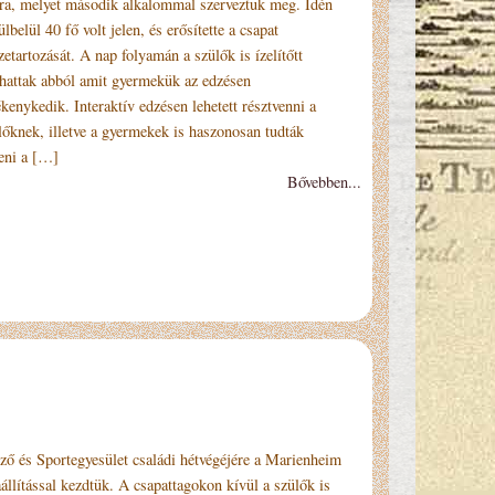
ra, melyet második alkalommal szerveztuk meg. Idén
ülbelül 40 fő volt jelen, és erősítette a csapat
zetartozását. A nap folyamán a szülők is ízelítőtt
hattak abból amit gyermekük az edzésen
ékenykedik. Interaktív edzésen lehetett résztvenni a
lőknek, illetve a gyermekek is haszonosan tudták
teni a […]
Bővebben...
 és Sportegyesület családi hétvégéjére a Marienheim
llítással kezdtük. A csapattagokon kívül a szülők is