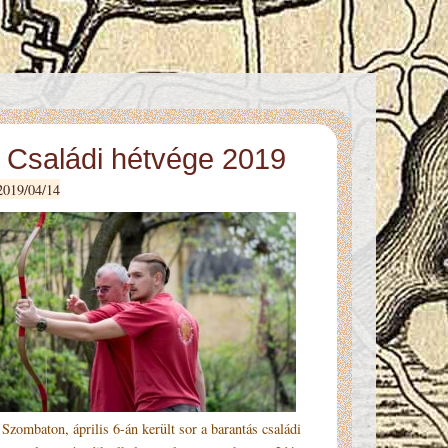
Családi hétvége 2019
2019/04/14
mbaton, április 6-án került sor a barantás családi