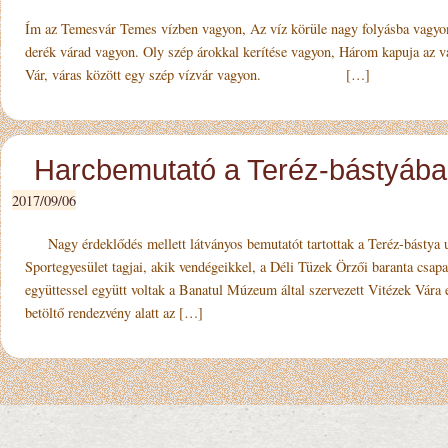
Ím az Temesvár Temes vízben vagyon, Az víz körüle nagy folyásba vagyon, 
derék várad vagyon. Oly szép árokkal kerítése vagyon, Három kapuja az vá
Vár, váras között egy szép vízvár vagyon. […]
Harcbemutató a Teréz-bástyáb
2017/09/06
Nagy érdeklődés mellett látványos bemutatót tartottak a Teréz-bástya 
Sportegyesület tagjai, akik ven­dégeikkel, a Déli Tüzek Örzői ba­ranta csapa
együttessel együtt voltak a Banatul Múzeum által szervezett Vitézek Vára
betöltő rendezvény alatt az […]