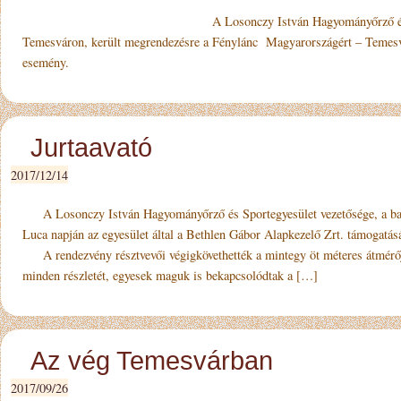
A Losonczy István Hagyományőrző és Sportegyesüle
Temesváron, került megrendezésre a Fénylánc Magyarországért – Temes
esemény.
Jurtaavató
2017/12/14
A Losonczy István Hagyományőrző és Sportegyesület ve­ze­tősége, a baran
Luca napján az egyesület által a Bethlen Gábor Alapkezelő Zrt. támogatásá
A rendezvény résztvevői vé­gig­követhették a mintegy öt méteres átmérőjű
minden részletét, egyesek maguk is bekapcsolódtak a […]
Az vég Temesvárban
2017/09/26