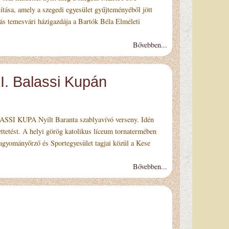
tása, amely a szegedi egyesület gyűjteményéből jött
tás temesvári házigazdája a Bartók Béla Elméleti
Bővebben...
I. Balassi Kupán
SI KUPA Nyílt Baranta szablyavívó verseny. Idén
ttetést. A helyi görög katolikus líceum tornatermében
agyományőrző és Sportegyesület tagjai közül a Kese
Bővebben...