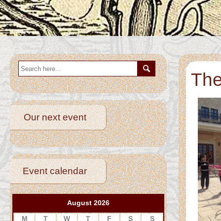
The
Our next event
Event calendar
August 2026
M
T
W
T
F
S
S