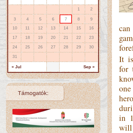
1
2
3
4
5
6
7
8
9
can 
10
11
12
13
14
15
16
gam
17
18
19
20
21
22
23
fore
24
25
26
27
28
29
30
It i
31
for 
« Jul
Sep »
kno
one
Támogatók:
hero
dur
in 1
will