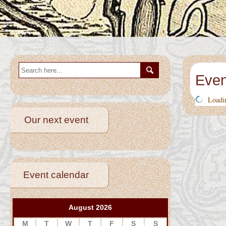
Even
Load
Our next event
Event calendar
August 2026
M
T
W
T
F
S
S