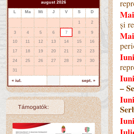
repr
august 2026
Mai
L
Ma
Mi
J
V
S
D
și r
1
2
Mai
3
4
5
6
7
8
9
10
11
12
13
14
15
16
peri
17
18
19
20
21
22
23
Iuni
24
25
26
27
28
29
30
repr
31
Iuni
« iul.
sept. »
– Se
Iun
Ser
Támogatók:
Iuni
Iuli