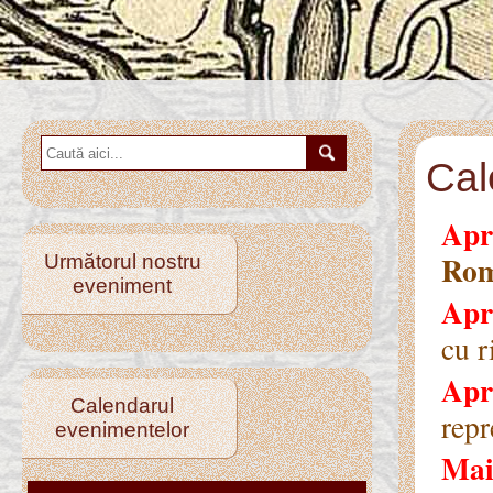
Cal
Apr
Rom
Următorul nostru
eveniment
Apr
cu r
Apr
Calendarul
repr
evenimentelor
Mai