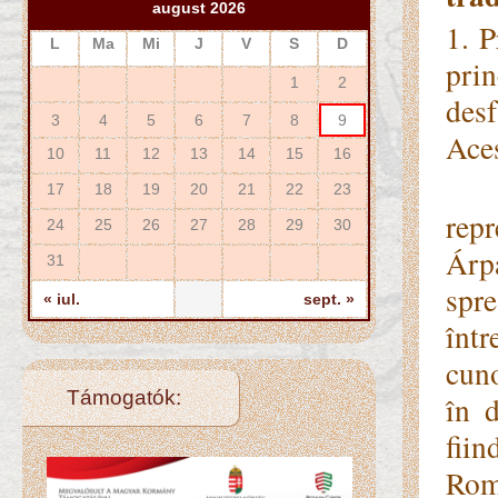
august 2026
1. 
L
Ma
Mi
J
V
S
D
pri
1
2
desf
3
4
5
6
7
8
9
Aces
10
11
12
13
14
15
16
Pr
17
18
19
20
21
22
23
rep
24
25
26
27
28
29
30
Árp
31
spre
« iul.
sept. »
într
cuno
Támogatók:
în 
fiin
Roma