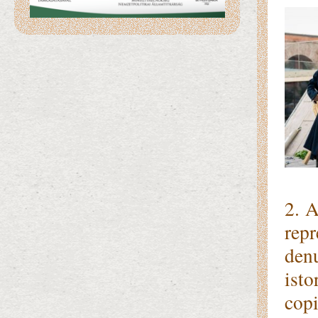
2. A
repr
den
isto
copi