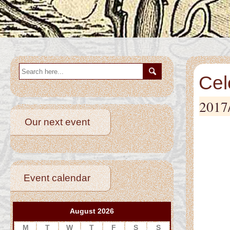
Cel
2017
Our next event
Event calendar
August 2026
M
T
W
T
F
S
S