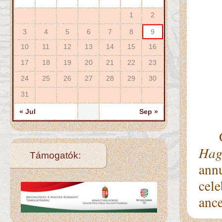
1
2
3
4
5
6
7
8
9
10
11
12
13
14
15
16
17
18
19
20
21
22
23
24
25
26
27
28
29
30
31
« Jul
Sep »
On 
Hag
Támogatók:
ann
cele
ance