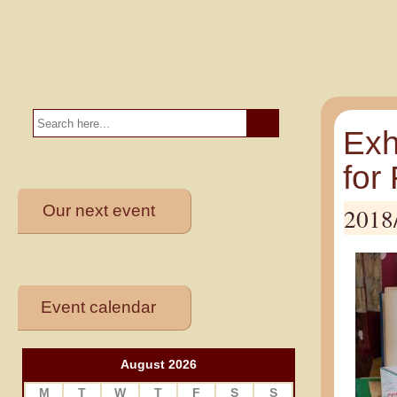
Exh
for
Our next event
2018
Event calendar
August 2026
M
T
W
T
F
S
S