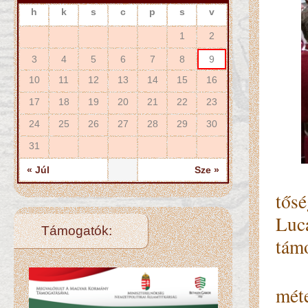
h
k
s
c
p
s
v
1
2
3
4
5
6
7
8
9
10
11
12
13
14
15
16
17
18
19
20
21
22
23
24
25
26
27
28
29
30
31
« Júl
Sze »
tősé
Luc
Támogatók:
támo
A r
mét