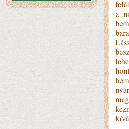
felá
a n
bem
bar
Lás
besz
leh
honf
bemu
nyár
ma­g
kéz­
kí­v