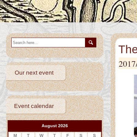
The
2017
Our next event
Event calendar
August 2026
M
T
W
T
F
S
S