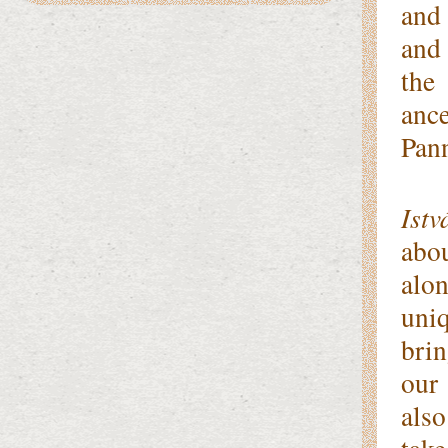
and 
and 
the
anc
Pann
Dur
Ist
abo
alon
uniq
brin
our 
also