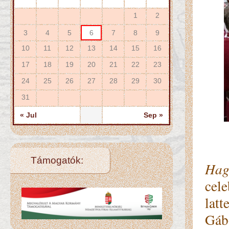
1
2
3
4
5
6
7
8
9
10
11
12
13
14
15
16
17
18
19
20
21
22
23
24
25
26
27
28
29
30
31
« Jul
Sep »
On 
Támogatók:
Hag
cele
latt
Gábo