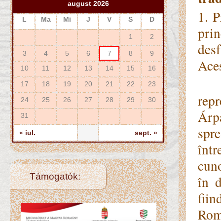
august 2026
1. 
L
Ma
Mi
J
V
S
D
pri
1
2
desf
3
4
5
6
7
8
9
Aces
10
11
12
13
14
15
16
Pr
17
18
19
20
21
22
23
rep
24
25
26
27
28
29
30
Árp
31
spre
« iul.
sept. »
într
cuno
Támogatók:
în 
fiin
Roma