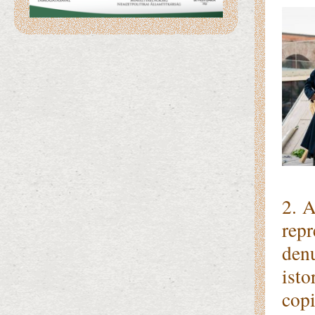
2. A
repr
den
isto
copi