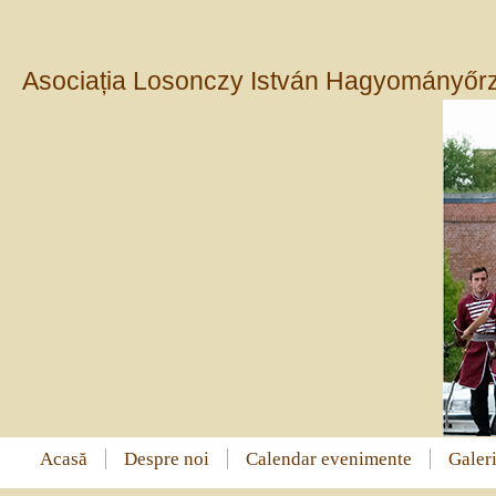
Asociația Losonczy István Hagyományőrz
Acasă
Despre noi
Calendar evenimente
Galeri