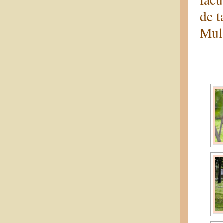
de t
Mulț