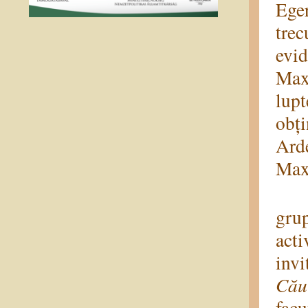
Ege
trec
evi
Max
lupt
obți
Arde
Maxi
După
gru
acti
inv
Cău
facu