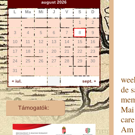
august 2026
L
Ma
Mi
J
V
S
D
1
2
3
4
5
6
7
8
9
10
11
12
13
14
15
16
17
18
19
20
21
22
23
24
25
26
27
28
29
30
În 
31
week
« iul.
sept. »
de s
memb
Mai 
Támogatók:
care
Am 