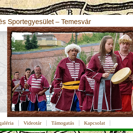
s Sportegyesület – Temesvár
aléria
Videotár
Támogatás
Kapcsolat