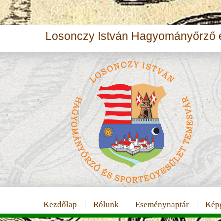
Losonczy István Hagyományőrző é
Kezdőlap
Rólunk
Eseménynaptár
Képg