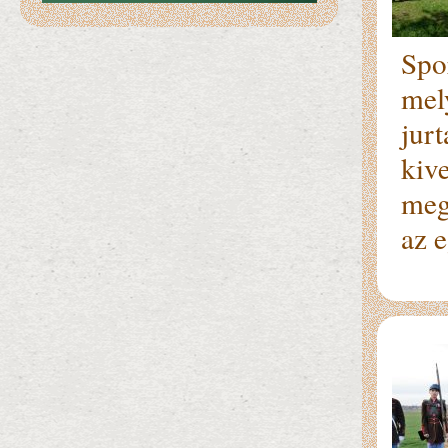
Spo
mel
jurt
kiv
meg
az 