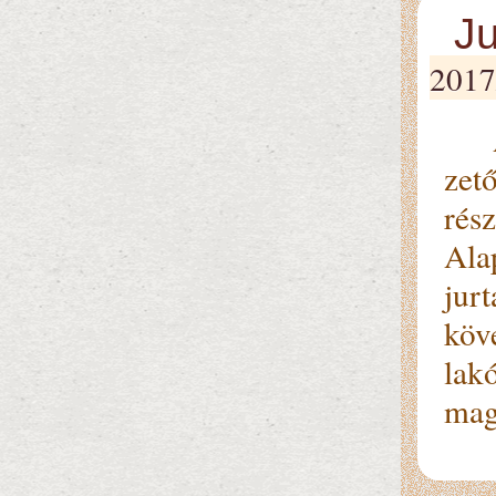
Ju
2017
A L
ze­t
rés
Ala
jur
köv
lak
mag