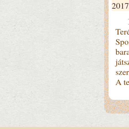
2017
Nag
Ter
Spor
ba­r
ját
sze
A te