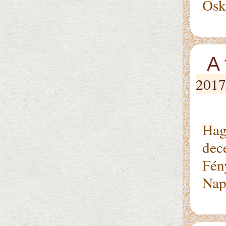
Ösk
A 
2017
A
Hag
dec
Fén
Nap