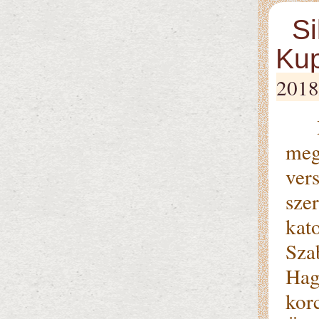
Si
Ku
2018
Hag
meg
vers
sze
kat
Sza
Hag
kor