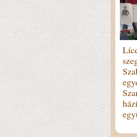
Líc
sze
Sza
egye
Sza
ház
egy