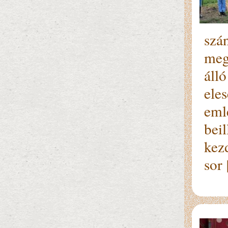
szá
meg
áll
ele
eml
beil
kezd
sor