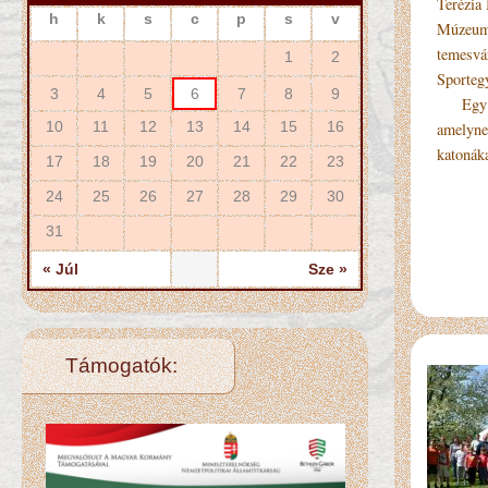
Terézia
h
k
s
c
p
s
v
Múzeumo
temesvá
1
2
Sportegy
3
4
5
6
7
8
9
Egy elk
10
11
12
13
14
15
16
amelynek
katonáka
17
18
19
20
21
22
23
24
25
26
27
28
29
30
31
« Júl
Sze »
Támogatók: