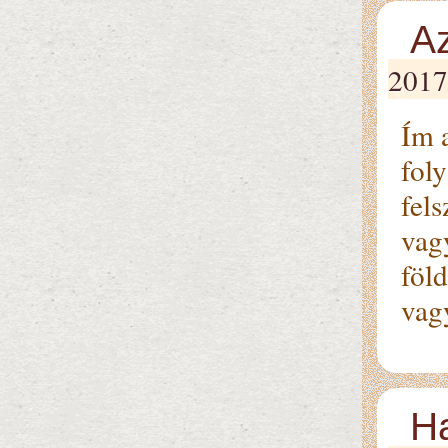
A
2017
Ím 
fol
fels
vag
föld
v
H